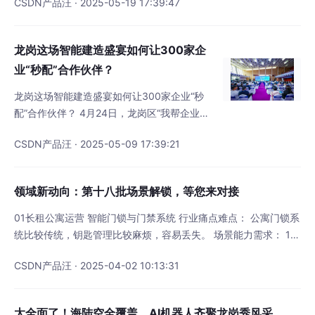
CSDN产品汪 · 2025-05-19 17:39:47
—— 5月8日 湾区未来科技园 即可解锁AI互动
▼ 作为深圳市重点打造的五大生物医药特色园
区之一，深圳发改委首批评定的“AI+药械”专业
龙岗这场智能建造盛宴如何让300家企
园区之一，湾区未来科技园聚焦生物医药、高
业“秒配”合作伙伴？
端医疗器械、人工智能与机器人等高新技术产
业，历经3年打磨将迎来盛大开园，为企
龙岗这场智能建造盛宴如何让300家企业“秒
配”合作伙伴？ 4月24日，龙岗区“我帮企业搭
场景”之智能建造暨百家建筑业企业专场对接活
CSDN产品汪 · 2025-05-09 17:39:21
动在香港中文大学（深圳）礼文堂举行，来自
政府部门、相关高校、协会、研究机构及企业
相关负责人近500人参加，打造龙岗建筑行业
领域新动向：第十八批场景解锁，等您来对接
智能建造盛宴。沉浸式场景体验：前沿技术“看
得见、摸得着” 据介绍，本次龙岗区“我帮企业
01长租公寓运营 智能门锁与门禁系统 行业痛点难点： 公寓门锁系
搭场景”之智能建造暨百家建筑业企业专场对接
统比较传统，钥匙管理比较麻烦，容易丢失。 场景能力需求： 1、
活动，由区人民政
通过智能门锁和门禁系统，租客可以使用手机APP、密码或指纹开
CSDN产品汪 · 2025-04-02 10:13:31
锁； 2、提高安全性，防止非法进入； 3、远程管理，方便房东或
管理员远程授权或取消权限； 4、记录出入日志，便于追踪和管
理。 智能能源管理 行业痛点难点： 每个月需要人工抄表，且能源
太全面了！海陆空全覆盖，AI机器人齐聚龙岗秀风采