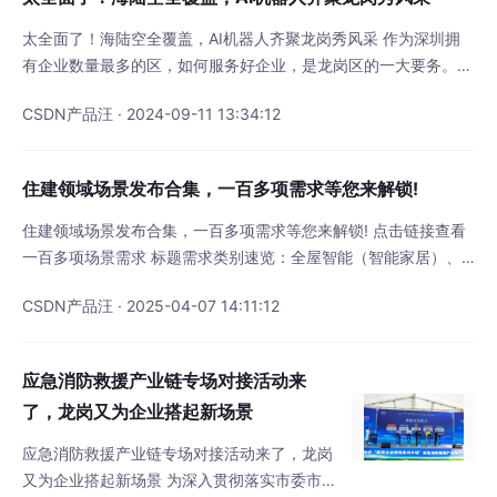
浪费情况多，能源设备容易出
太全面了！海陆空全覆盖，AI机器人齐聚龙岗秀风采 作为深圳拥
有企业数量最多的区，如何服务好企业，是龙岗区的一大要务。而
想要让企业更好发展，提供资源是必不可少的一环。龙岗区推出
CSDN产品汪 · 2024-09-11 13:34:12
“我帮企业搭场景”的专项行动，就是服务辖区企业的一把利器。 对
接资源 促进企业转型发展 这家成立于2013年的国家高新技术企
业，专门从事智能化服务在工业领域的应用。在过去七八年时间，
住建领域场景发布合集，一百多项需求等您来解锁!
公司重点开发了物联网后台系统，主要应用于铁
住建领域场景发布合集，一百多项需求等您来解锁! 点击链接查看
一百多项场景需求 标题需求类别速览：全屋智能（智能家居）、
智能建造
CSDN产品汪 · 2025-04-07 14:11:12
应急消防救援产业链专场对接活动来
了，龙岗又为企业搭起新场景
应急消防救援产业链专场对接活动来了，龙岗
又为企业搭起新场景 为深入贯彻落实市委市政